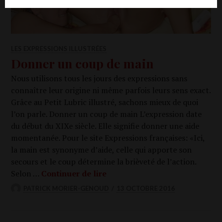
LES EXPRESSIONS ILLUSTRÉES
Donner un coup de main
Nous uti­li­sons tous les jours des expres­sions sans
connaître leur ori­gine ni même par­fois leurs sens exact.
Grâce au Petit Lubric illus­tré, sachons mieux de quoi
l’on parle. Don­ner un coup de main L’expression date
du début du XIXe siècle. Elle signi­fie don­ner une aide
momen­ta­née. Pour le site Expres­sions fran­çaises: «Ici,
la main est syno­nyme d’aide, celle qui apporte son
secours et le coup déter­mine la briè­ve­té de l’ac­tion.
Don­ner un coup de main
Selon …
Conti­nuer de lire
PATRICK MORIER-GENOUD
13 OCTOBRE 2016