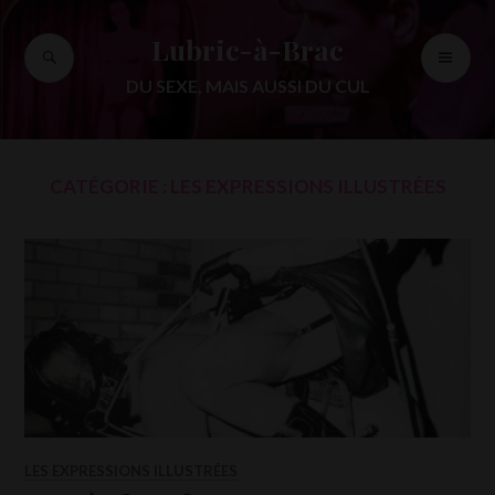
Accéder
au
Lubric-à-Brac
RECHERCHE
ME
contenu
PR
principal
DU SEXE, MAIS AUSSI DU CUL
CATÉGORIE :
LES EXPRESSIONS ILLUSTRÉES
LES EXPRESSIONS ILLUSTRÉES