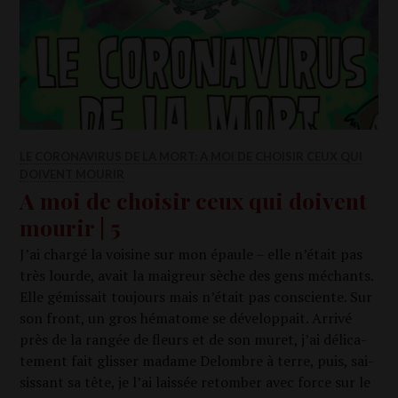
LE CORONAVIRUS DE LA MORT: A MOI DE CHOISIR CEUX QUI
DOIVENT MOURIR
A moi de choisir ceux qui doivent
mourir | 5
J’ai char­gé la voi­sine sur mon épaule – elle n’était pas
très lourde, avait la mai­greur sèche des gens méchants.
Elle gémis­sait tou­jours mais n’était pas consciente. Sur
son front, un gros héma­tome se déve­lop­pait. Arri­vé
près de la ran­gée de fleurs et de son muret, j’ai déli­ca­
te­ment fait glis­ser madame Delombre à terre, puis, sai­
sis­sant sa tête, je l’ai lais­sée retom­ber avec force sur le