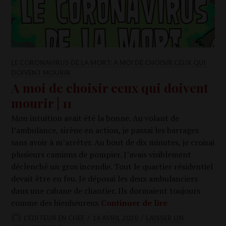
LE CORONAVIRUS DE LA MORT: A MOI DE CHOISIR CEUX QUI
DOIVENT MOURIR
A moi de choisir ceux qui doivent
mourir | 11
Mon intui­tion avait été la bonne. Au volant de
l’ambulance, sirène en action, je pas­sai les bar­rages
sans avoir à m’arrêter. Au bout de dix minutes, je croi­sai
plu­sieurs camions de pom­pier. J’avais visi­ble­ment
déclen­ché un gros incen­die. Tout le quar­tier rési­den­tiel
devait être en feu. Je dépo­sai les deux ambu­lan­ciers
dans une cabane de chan­tier. Ils dor­maient tou­jours
A moi de choi­s
comme des bien­heu­reux
Conti­nuer de lire
L'ÉDITEUR EN CHEF
14 AVRIL 2020
LAISSER UN