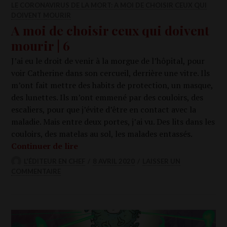
LE CORONAVIRUS DE LA MORT: A MOI DE CHOISIR CEUX QUI
DOIVENT MOURIR
A moi de choisir ceux qui doivent
mourir | 6
J’ai eu le droit de venir à la morgue de l’hôpital, pour
voir Cathe­rine dans son cer­cueil, der­rière une vitre. Ils
m’ont fait mettre des habits de pro­tec­tion, un masque,
des lunettes. Ils m’ont emme­né par des cou­loirs, des
esca­liers, pour que j’évite d’être en contact avec la
mala­die. Mais entre deux portes, j’ai vu. Des lits dans les
cou­loirs, des mate­las au sol, les malades entas­sés.
A moi de choi­sir ceux qui doivent mou­r
Conti­nuer de lire
L'ÉDITEUR EN CHEF
8 AVRIL 2020
LAISSER UN
COMMENTAIRE