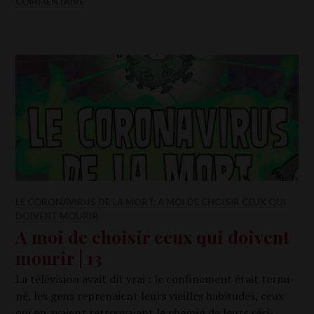
COMMENTAIRE
LE CORONAVIRUS DE LA MORT: A MOI DE CHOISIR CEUX QUI
DOIVENT MOURIR
A moi de choisir ceux qui doivent
mourir | 13
La télé­vi­sion avait dit vrai : le confi­ne­ment était ter­mi­
né, les gens repre­naient leurs vieilles habi­tudes, ceux
qui en avaient retrou­vaient le che­min de leurs rési­