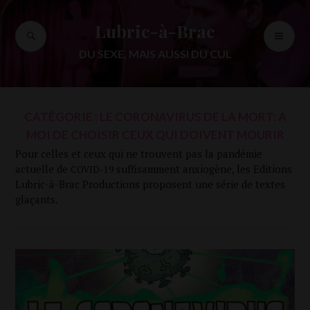
Accéder
au
Lubric-à-Brac
RECHERCHE
ME
contenu
PR
principal
DU SEXE, MAIS AUSSI DU CUL
CATÉGORIE :
LE CORONAVIRUS DE LA MORT: A
MOI DE CHOISIR CEUX QUI DOIVENT MOURIR
Pour celles et ceux qui ne trouvent pas la pan­dé­mie
actuelle de
suf­fi­sam­ment anxio­gène, les Edi­tions
COVID-19
Lubric-à-Brac Pro­duc­tions pro­posent une série de textes
glaçants.