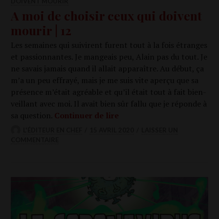
DOIVENT MOURIR
A moi de choisir ceux qui doivent
mourir | 12
Les semaines qui sui­virent furent tout à la fois étranges
et pas­sion­nantes. Je man­geais peu, Alain pas du tout. Je
ne savais jamais quand il allait appa­raître. Au début, ça
m’a un peu effrayé, mais je me suis vite aper­çu que sa
pré­sence m’était agréable et qu’il était tout à fait bien­
veillant avec moi. Il avait bien sûr fal­lu que je réponde à
A moi de choi­sir ceux qui d
sa ques­tion.
Conti­nuer de lire
L'ÉDITEUR EN CHEF
15 AVRIL 2020
LAISSER UN
COMMENTAIRE