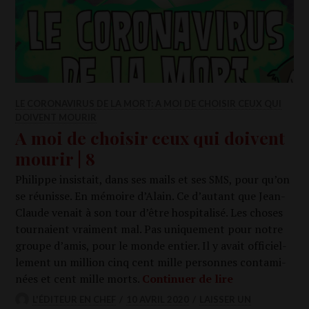
LE CORONAVIRUS DE LA MORT: A MOI DE CHOISIR CEUX QUI
DOIVENT MOURIR
A moi de choisir ceux qui doivent
mourir | 8
Phi­lippe insis­tait, dans ses mails et ses
, pour qu’on
SMS
se réunisse. En mémoire d’Alain. Ce d’autant que Jean-
Claude venait à son tour d’être hos­pi­ta­li­sé. Les choses
tour­naient vrai­ment mal. Pas uni­que­ment pour notre
groupe d’amis, pour le monde entier. Il y avait offi­ciel­
le­ment un mil­lion cinq cent mille per­sonnes conta­mi­
A moi de choi­s
nées et cent mille morts.
Conti­nuer de lire
L'ÉDITEUR EN CHEF
10 AVRIL 2020
LAISSER UN