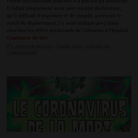
Pas­ser les contrôles poli­ciers n’a pas été un pro­blème.
Il fal­lait sim­ple­ment avoir avec soi une décla­ra­tion,
qu’il suf­fi­sait d’imprimer et de rem­plir, pré­ci­sant le
motif du dépla­ce­ment. J’y avais indi­qué que j’allais
cher­cher les effets per­son­nels de Cathe­rine à l’hôpital.
A moi de choi­sir ceux qui doivent mou­r
Conti­nuer de lire
L'ÉDITEUR EN CHEF
9 AVRIL 2020
LAISSER UN
COMMENTAIRE