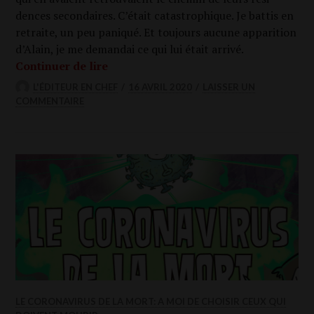
dences secon­daires. C’était catas­tro­phique. Je bat­tis en
retraite, un peu pani­qué. Et tou­jours aucune appa­ri­tion
d’Alain, je me deman­dai ce qui lui était arri­vé.
A moi de choi­sir ceux qui doivent mou­r
Conti­nuer de lire
L'ÉDITEUR EN CHEF
16 AVRIL 2020
LAISSER UN
COMMENTAIRE
LE CORONAVIRUS DE LA MORT: A MOI DE CHOISIR CEUX QUI