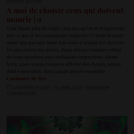
DOIVENT MOURIR
A moi de choisir ceux qui doivent
mourir | 9
Cela fai­sait plus de vingt-cinq ans qu’on se fré­quen­tait.
Est-ce que je les connais­sais vrai­ment ? J’avais le sen­ti­
ment que pas une seule fois nous n’avions été sin­cères
les uns envers les autres. Nous avions tou­jours refu­sé
de nous mon­trer nos confu­sions res­pec­tives. Même
ivres, nous avions tou­jours affir­mé des choses, jamais
dou­té ensemble, donc jamais pen­sé ensemble.
A moi de choi­sir ceux qui doivent mou­r
Conti­nuer de lire
L'ÉDITEUR EN CHEF
11 AVRIL 2020
LAISSER UN
COMMENTAIRE