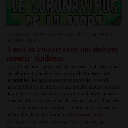
LE CORONAVIRUS DE LA MORT: A MOI DE CHOISIR CEUX QUI
DOIVENT MOURIR
A moi de choisir ceux qui doivent
mourir | Épilogue
Ça fait deux mois que je suis là, je crois. Peut-être plus.
La cel­lule est blanche, les vitres de la fenêtre sont
incas­sables, les gros bar­reaux espa­cés de 10 cen­ti­
mètres. Un bloc de béton et un mate­las mousse comme
lit, un
et un lava­bo en inox, une table fixée au mur
WC
et au sol. Ils m’ont reti­ré la chaise après que je l’ai jetée
contre la porte pour pro­tes­ter. Selon eux, je pré­sente
A moi de c
un trouble de la per­son­na­li­té.
Conti­nuer de lire
L'ÉDITEUR EN CHEF
17 AVRIL 2020
LAISSER UN