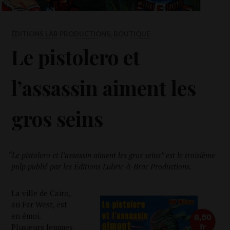
ÉDITIONS LÀB PRODUCTIONS
,
BOUTIQUE
Le pistolero et
l’assassin aiment les
gros seins
“
Le pis­to­le­ro et l’as­sas­sin aiment les gros seins” est le troi­sième
pulp publié par les Édi­tions Lubric-à-Brac Productions.
La ville de Cai­ro,
au Far West, est
en émoi.
Plu­sieurs femmes