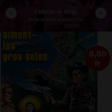
Accéder
au
Lubric-à-Brac
RECHERCHE
ME
contenu
PR
principal
DU SEXE, MAIS AUSSI DU CUL