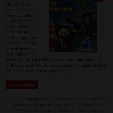
ont été retrou­
vées mortes, la
gorge com­plè­te­
ment broyée. Le
shé­rif Joe Mogar
semble tota­le­
ment impuis­sant à
mettre fin à cette
série de meurtres.
Mais voi­là qu’ar­
rive Keith Luger, le célèbre chas­seur de prime, que rien
n’effraie, sur­tout pas les cadavres, lui qui a l’ha­bi­tude d’en
lais­ser si sou­vent sur son passage.
COM­MANDE
Keith, inca­pable de se sous­traire à cette poigne de fer, suf­
fo­quait, sen­tait l’air s’é­chap­per irré­mé­dia­ble­ment de ses
pou­mons sans pos­si­bi­li­tés de le renou­ve­ler. Encore quelques