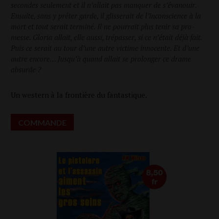
secondes seule­ment et il n’al­lait pas man­quer de s’évanouir.
Ensuite, sans y prê­ter garde, il glis­se­rait de l’in­cons­cience à la
mort et tout serait ter­mi­né. Il ne pour­rait plus tenir sa pro­
messe. Glo­ria allait, elle aus­si, tré­pas­ser, si ce n’é­tait déjà fait.
Puis ce serait au tour d’une autre vic­time inno­cente. Et d’une
autre encore… Jus­qu’à quand allait se pro­lon­ger ce drame
absurde ?
Un wes­tern à la fron­tière du fantastique.
COM­MANDE