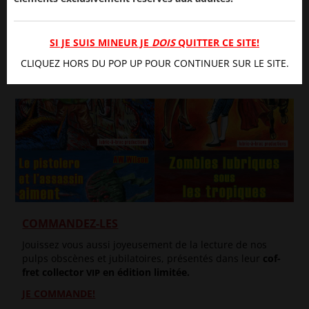
OH OUI, JE M’ABONNE!
SI JE SUIS MINEUR JE
DOIS
QUITTER CE SITE!
CLIQUEZ HORS DU POP UP POUR CONTINUER SUR LE SITE.
COMMANDEZ-LES
Jouis­sez vous aus­si joyeu­se­ment de la lec­ture de nos
pulps obs­cènes et jubi­la­toires, pré­sen­tés dans leur
cof­
fret col­lec­tor
en édi­tion limitée.
VIP
JE COM­MANDE!