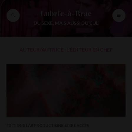
Accéder
au
Lubric-à-Brac
RECHERCHE
ME
contenu
PR
principal
DU SEXE, MAIS AUSSI DU CUL
AUTEUR/AUTRICE :
L'ÉDITEUR EN CHEF
ÉDITIONS LÀB PRODUCTIONS
,
LIBRE ACCÈS