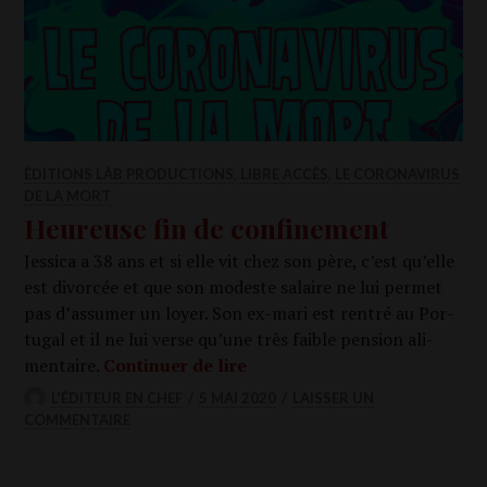
ÉDITIONS LÀB PRODUCTIONS
,
LIBRE ACCÈS
,
LE CORONAVIRUS
DE LA MORT
Heureuse fin de confinement
Jes­si­ca a 38 ans et si elle vit chez son père, c’est qu’elle
est divor­cée et que son modeste salaire ne lui per­met
pas d’assumer un loyer. Son ex-mari est ren­tré au Por­
tu­gal et il ne lui verse qu’une très faible pen­sion ali­
Heu­reuse fin de confinemen
men­taire.
Conti­nuer de lire
L'ÉDITEUR EN CHEF
5 MAI 2020
LAISSER UN
COMMENTAIRE