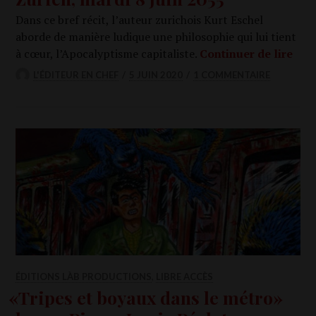
Dans ce bref récit, l’au­teur zuri­chois Kurt Eschel
aborde de manière ludique une phi­lo­so­phie qui lui tient
Züri
à cœur, l’Apocalyptisme capi­ta­liste.
Conti­nuer de lire
L'ÉDITEUR EN CHEF
5 JUIN 2020
1 COMMENTAIRE
ÉDITIONS LÀB PRODUCTIONS
,
LIBRE ACCÈS
«
Tripes et boyaux dans le métro»