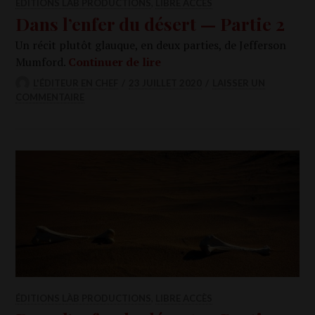
ÉDITIONS LÀB PRODUCTIONS
,
LIBRE ACCÈS
Dans l’enfer du désert — Partie 2
Un récit plu­tôt glauque, en deux par­ties, de Jef­fer­son
Dans l’enfer du désert — Par­
Mum­ford.
Conti­nuer de lire
L'ÉDITEUR EN CHEF
23 JUILLET 2020
LAISSER UN
COMMENTAIRE
ÉDITIONS LÀB PRODUCTIONS
,
LIBRE ACCÈS