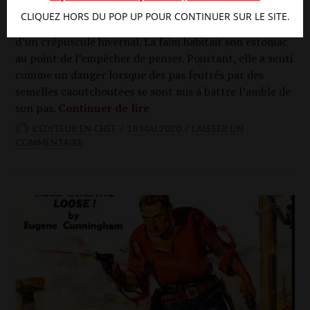
Elle mar­chait d’un pas déci­dé. Seule. Le bruit de ses
CLIQUEZ HORS DU POP UP POUR CONTINUER SUR LE SITE.
talons sur l’impasse cimen­tée déran­geait le silence
d’un cré­pus­cule hiver­nal. La faim habi­tait son esto­mac
au point de l’empêcher de pen­ser. Pour­tant, elle a sen­ti
comme un dan­ger lorsque des pas feu­trés par des
semelles caou­tchou­tées se sont mis à battre l’amble de
Le canard au sang
son pas.
Conti­nuer de lire
L'ÉDITEUR EN CHEF
18 MAI 2020
LAISSER UN
COMMENTAIRE