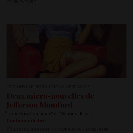
COMMENTAIRE
ÉDITIONS LÀB PRODUCTIONS
,
LIBRE ACCÈS
Deux micro-nouvelles de
Jefferson Mumford
“
Imper­fo­ra­tion anale” et “Espoirs déçus”.
Deux micro-nou­velles de Jef­fer­son
Conti­nuer de lire
L'ÉDITEUR EN CHEF
27 AVRIL 2020
LAISSER UN