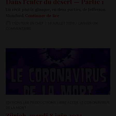
Dans l’enfer du désert — Partie 1
Un récit plu­tôt glauque, en deux par­ties, de Jef­fer­son
Dans l’enfer du désert — Par­
Mum­ford.
Conti­nuer de lire
L'ÉDITEUR EN CHEF
18 JUILLET 2020
LAISSER UN
COMMENTAIRE
ÉDITIONS LÀB PRODUCTIONS
,
LIBRE ACCÈS
,
LE CORONAVIRUS
DE LA MORT
Zürich, mardi 8 juin 2055