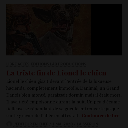
LIBRE ACCÈS
,
ÉDITIONS LÀB PRODUCTIONS
La triste fin de Lionel le chien
Lio­nel le chien gisait devant l’en­trée de la luxueuse
hacien­da, com­plè­te­ment immo­bile. L’a­ni­mal, un Grand
Danois bien mon­té, parais­sait dor­mir, mais il était mort.
Il avait été empoi­son­né durant la nuit. Un peu d’é­cume
fiel­leuse se répan­dant de sa gueule entrou­verte jusque
La t
sur le gra­vier de l’al­lée en attes­tait.
Conti­nuer de lire
L'ÉDITEUR EN CHEF
1 MAI 2020
LAISSER UN