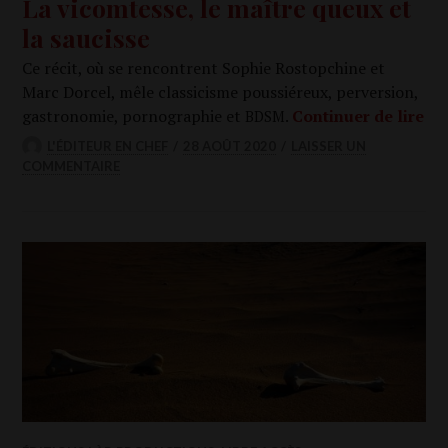
La vicomtesse, le maître queux et
la saucisse
Ce récit, où se ren­contrent Sophie Ros­top­chine et
Marc Dor­cel, mêle clas­si­cisme pous­sié­reux, per­ver­sion,
La 
gas­tro­no­mie, por­no­gra­phie et
.
Conti­nuer de lire
BDSM
L'ÉDITEUR EN CHEF
28 AOÛT 2020
LAISSER UN
COMMENTAIRE