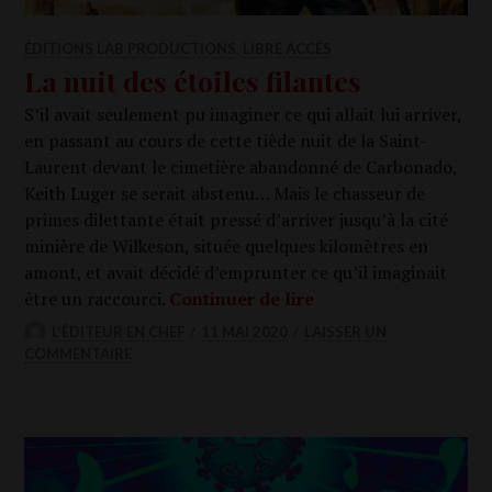
ÉDITIONS LÀB PRODUCTIONS
,
LIBRE ACCÈS
La nuit des étoiles filantes
S’il avait seule­ment pu ima­gi­ner ce qui allait lui arri­ver,
en pas­sant au cours de cette tiède nuit de la Saint-
Laurent devant le cime­tière aban­don­né de Car­bo­na­do,
Keith Luger se serait abs­te­nu… Mais le chas­seur de
primes dilet­tante était pres­sé d’ar­ri­ver jus­qu’à la cité
minière de Wil­ke­son, située quelques kilo­mètres en
amont, et avait déci­dé d’emprunter ce qu’il ima­gi­nait
La nuit des étoiles fi
être un rac­cour­ci.
Conti­nuer de lire
L'ÉDITEUR EN CHEF
11 MAI 2020
LAISSER UN
COMMENTAIRE