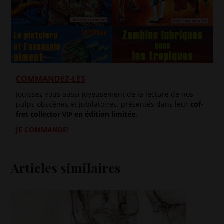
COMMANDEZ-LES
Jouis­sez vous aus­si joyeu­se­ment de la lec­ture de nos
pulps obs­cènes et jubi­la­toires, pré­sen­tés dans leur
cof­
fret col­lec­tor
en édi­tion limitée.
VIP
JE COM­MANDE!
Articles similaires