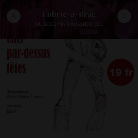
Accéder
au
Lubric-à-Brac
RECHERCHE
ME
contenu
PR
principal
DU SEXE, MAIS AUSSI DU CUL