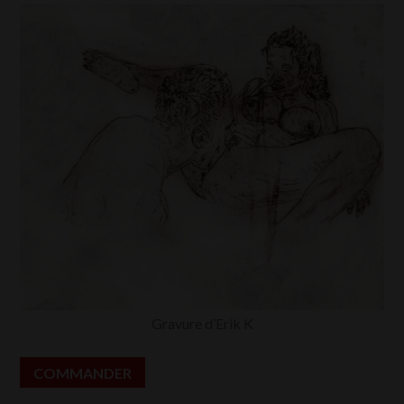
Gra­vure d’E­rik K
COM­MAN­DER