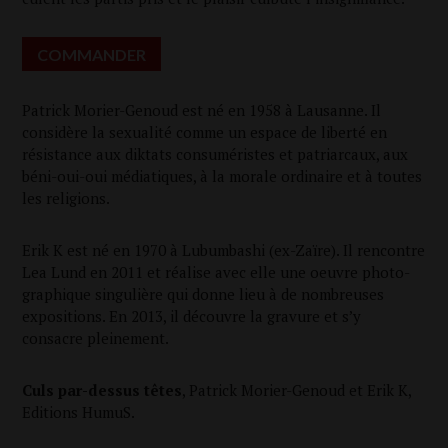
COM­MAN­DER
Patrick Morier-Genoud est né en 1958 à Lau­sanne. Il
consi­dère la sexua­li­té comme un espace de liber­té en
résis­tance aux dik­tats consu­mé­ristes et patriar­caux, aux
béni-oui-oui média­tiques, à la morale ordi­naire et à toutes
les religions.
Erik K est né en 1970 à Lubum­ba­shi (ex-Zaïre). Il ren­contre
Lea Lund en 2011 et réa­lise avec elle une oeuvre pho­to­
gra­phique sin­gu­lière qui donne lieu à de nom­breuses
expo­si­tions. En 2013, il découvre la gra­vure et s’y
consacre pleinement.
Culs par-des­sus têtes
, Patrick Morier-Genoud et Erik K,
Edi­tions HumuS.