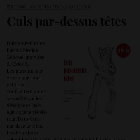
ÉDITIONS LÀB PRODUCTIONS
,
BOUTIQUE
Culs par-dessus têtes
Huit nou­velles de
Patrick Morier-
Genoud, gra­vures
de Erick K.
Les per­son­nages
de ces huit nou­
velles se
confrontent à une
sexua­li­té qui les
désem­pare mais
agit comme révé­la­
teur. Dans Culs
par-des­sus têtes,
les dési­rs bous­
culent les par­tis pris et le plai­sir culbute l’insignifiance.