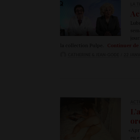
LA T
Ac
Lubr
sema
jour
la col­lec­tion Pulpe.
Conti­nuer de 
CATHERINE & JEAN-GODE
22 JANV
ACT
L’
or
«
Aprè
eu e