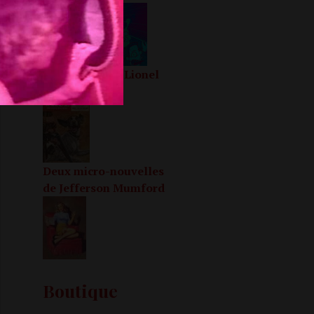
La triste fin de Lionel
le chien
Deux micro-nouvelles
de Jefferson Mumford
Boutique