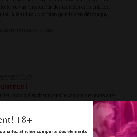
olle, tu vas ren­con­trer des malades qui s’en­filent
­loir à len­tilles…”. Et bien qu’elle s’en détrompe,
Des p’tits trous, tou­jours des petits trous
e
LAISSER UN COMMENTAIRE
 MOTS ÉROGÈNES
current
 a des mots qui excitent sans le vou­loir, des mots aux­
s on prête un sens qu’ils n’ont pas. C’est d’eux dont
e la rubrique «Les mots éro­gènes». Il est des femmes
ent! 18+
es hommes à qui leur appa­rence phy­sique faci­lite
­coup la vie. Très attrayants sexuel­le­ment, ils et elles
ouhaitez afficher comporte des éléments
ent déci­der d’en faire une acti­vi­té rému­né­rée, voir