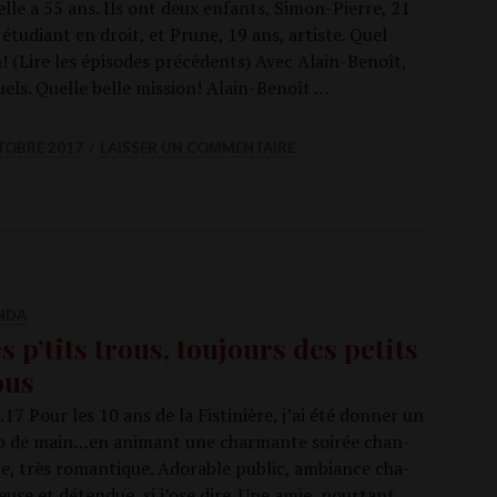
 elle a 55 ans. Ils ont deux enfants, Simon-Pierre, 21
 étu­diant en droit, et Prune, 19 ans, artiste. Quel
in! (Lire les épi­sodes pré­cé­dents) Avec Alain-Benoît,
uels. Quelle belle mis­sion! Alain-Benoît …
l chez les Schin­ken Pochon? (4)
TOBRE 2017
LAISSER UN COMMENTAIRE
NDA
s p’tits trous, toujours des petits
ous
.17 Pour les 10 ans de la Fis­ti­nière, j’ai été don­ner un
 de main…en ani­mant une char­mante soi­rée chan­
e, très roman­tique. Ado­rable public, ambiance cha­
reuse et déten­due, si j’ose dire. Une amie, pour­tant