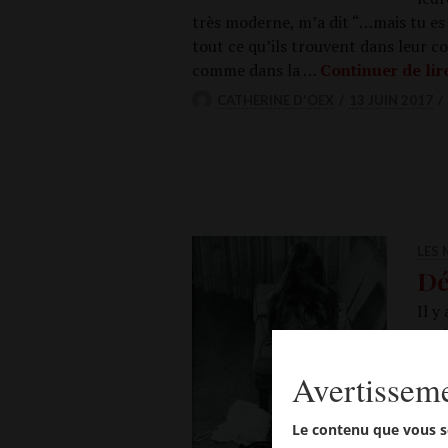
très moderne, m’a dit “…mais tu es f
tout ce qu’ils trouvent dans leur cou
comme dans la …
Conti­nuer de lir
CATHERINE D'OEX
13 JUIN 2017
LES
Dé
Il y
quel
parl
Avertissem
et d
beau
Le contenu que vous s
peuv