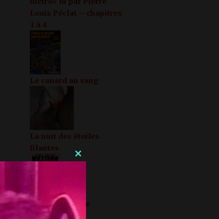
métro» lu par Pierre
Louis Péclat — chapitres
1 à 4
Le canard au sang
La nuit des étoiles
filantes
CLOSE
THIS
MODULE
Heureuse fin de
confinement