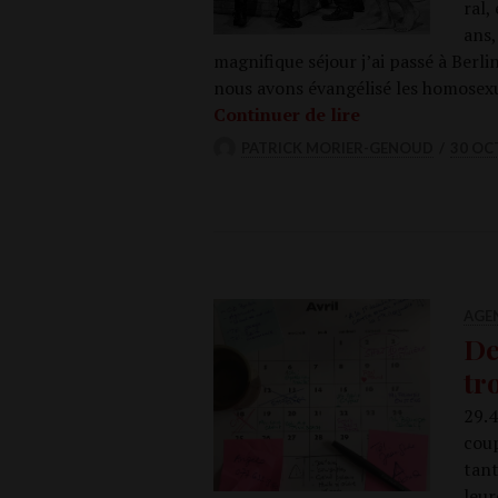
ral,
ans,
magni­fique séjour j’ai pas­sé à Ber­l
nous avons évan­gé­li­sé les homo­sex
Que se passe-t-i
Conti­nuer de lire
PATRICK MORIER-GENOUD
30 OC
AGE
De
tr
29.4
coup
tant
leu­