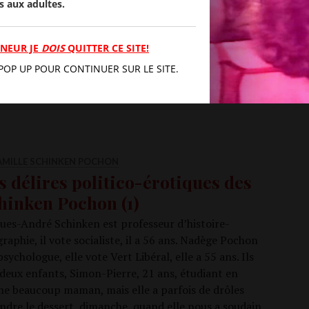
Décur­rent
s aux adultes.
rente. Celle-ci n’en n’est pas …
Conti­nuer de lire
PATRICK MORIER-GENOUD
5 JUIN 2017
LAISSER UN
MENTAIRE
MINEUR JE
DOIS
QUITTER CE SITE!
POP UP POUR CONTINUER SUR LE SITE.
FAMILLE SCHINKEN POCHON
s délires politico-érotiques des
hinken Pochon (1)
ues-André Schin­ken est pro­fes­seur d’histoire-
raphie, il vote socia­liste, il a 56 ans. Nadège Pochon
psy­cho­logue, elle vote Vert Libé­ral, elle a 55 ans. Ils
deux enfants, Simon-Pierre, 21 ans, étu­diant en
aime beau­coup maman, mais elle a par­fois de drôles
ndre le des­sert, dimanche, quand elle nous a sou­dain