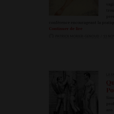
vagi
trou
pres
confé­rence encou­ra­geant la pra­tiq
L’anal à l’uni, 
Conti­nuer de lire
PATRICK MORIER-GENOUD
13 NO
LA 
Qu
Po
Simo
pro­
ans.