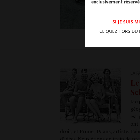
exclusivement réservé
une 
COM
SI JE SUIS 
CLIQUEZ HORS DU 
LA 
Le
Sc
Jacq
géog
est 
ont 
droit, et Prune, 19 ans, artiste. J’
d’idées. Nous étions en train de pre