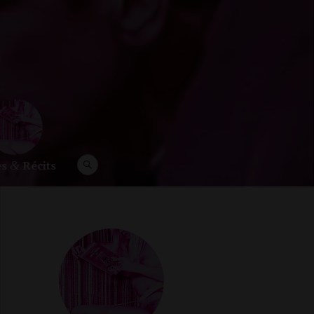
es
Récits
RECHERCHE
&