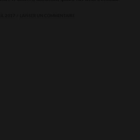
es délires poli­ti­co-éro­tiques des Schin­ken Pochon (1)
IL 2017
LAISSER UN COMMENTAIRE