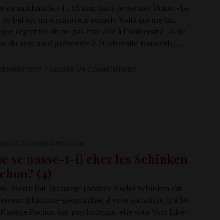
n en sur­chauffe.» J., 63 ans, dans le der­nier Union «Le
 de bal est un éga­li­sa­teur sexuel» Voi­là qui me fait
que regret­ter de ne pas être allé à l’université: «Une
ue du sexe anal pré­sen­tée à l’Université Har­vard», …
vagins propres en ordre, une ciga­rette ou une pipe?
VEMBRE 2017
LAISSER UN COMMENTAIRE
FAMILLE SCHINKEN POCHON
e se passe-t-il chez les Schinken
chon? (4)
n-Pierre fait la courge Jacques-André Schin­ken est
fes­seur d’histoire-géographie, il vote socia­liste, il a 56
 Nadège Pochon est psy­cho­logue, elle vote Vert Libé­