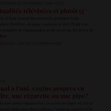
ÉLÉVISION DE CATHERINE ET JEAN-GODE
tualités télévisées et plutôt Q
ic-à-brac prend des vacances pen­dant trois
ines. Pro­­fi­­tez-en pour explo­rer le site! Il est tou­
s pos­sible de com­man­der, et de rece­voir, les livres de
Actua­li­tés télé­vi­sées et plu­tôt Q
lire
IER 2018
LAISSER UN COMMENTAIRE
U Q
anal à l’uni, vagins propres en
dre, une cigarette ou une pipe?
s une sieste répa­ra­trice, on a encore bai­sé et j’en ai
ncore plein mes deux ori­fices. J’avais la rosette et le