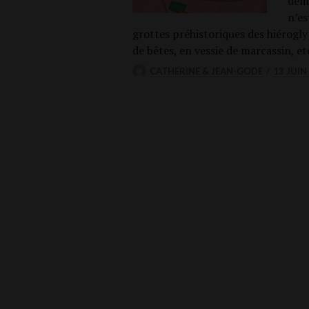
démo
n’es
grottes pré­his­to­riques des hié­ro­g
de bêtes, en ves­sie de mar­cas­sin, e
CATHERINE & JEAN-GODE
13 JUIN