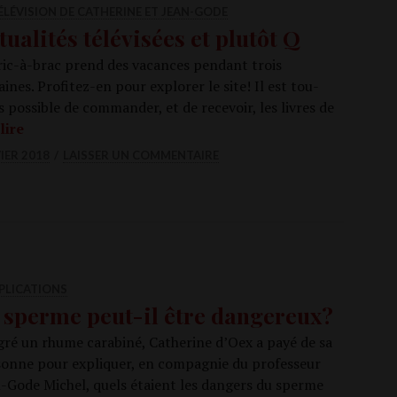
ÉLÉVISION DE CATHERINE ET JEAN-GODE
tualités télévisées et plutôt Q
ic-à-brac prend des vacances pen­dant trois
ines. Pro­­fi­­tez-en pour explo­rer le site! Il est tou­
s pos­sible de com­man­der, et de rece­voir, les livres de
Actua­li­tés télé­vi­sées et plu­tôt Q
lire
IER 2018
LAISSER UN COMMENTAIRE
PLICATIONS
 sperme peut-il être dangereux?
gré un rhume cara­bi­né, Cathe­rine d’Oex a payé de sa
sonne pour expli­quer, en com­pa­gnie du pro­fes­seur
-Gode Michel, quels étaient les dan­gers du sperme