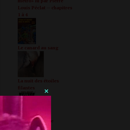
métro» lu par Pierre
Louis Péclat — chapitres
1 à 4
Le canard au sang
La nuit des étoiles
filantes
CLOSE
THIS
MODULE
Heureuse fin de
confinement