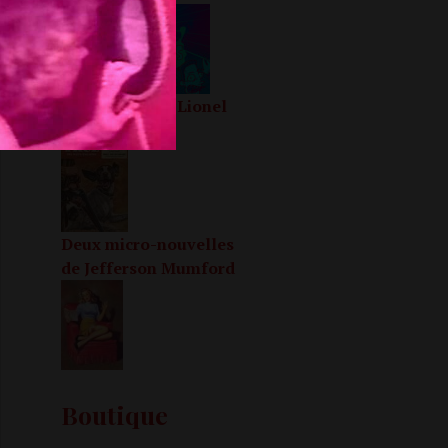
La triste fin de Lionel
le chien
Deux micro-nouvelles
de Jefferson Mumford
Boutique