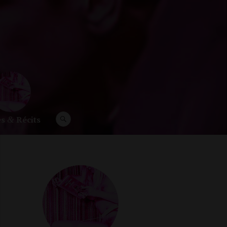
es
Récits
RECHERCHE
&