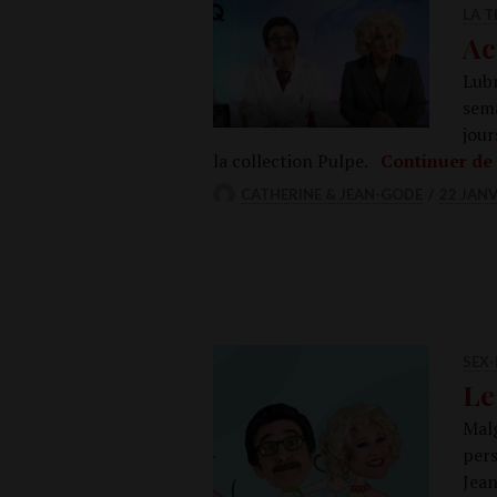
LA T
Ac
Lubr
sema
jour
la col­lec­tion Pulpe.
Conti­nuer de 
CATHERINE & JEAN-GODE
22 JANV
SEX-
Le
Mal­
per­
Jean