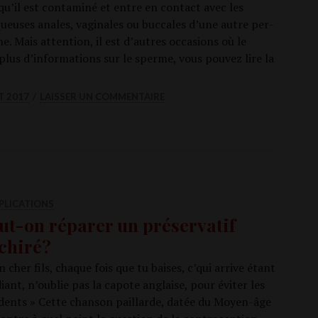
­qu’il est conta­mi­né et entre en contact avec les
euses anales, vagi­nales ou buc­cales d’une autre per­
e. Mais atten­tion, il est d’autres occa­sions où le
us d’in­for­ma­tions sur le sperme, vous pou­vez lire la
e peut-il être dangereux?
T 2017
LAISSER UN COMMENTAIRE
PLICATIONS
ut-on réparer un préservatif
chiré?
cher fils, chaque fois que tu baises, c’qui arrive étant
diant, n’oublie pas la capote anglaise, pour évi­ter les
­dents » Cette chan­son paillarde, datée du Moyen-âge