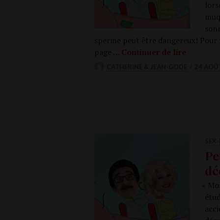
lors
muqu
sonn
sperme peut être dan­ge­reux! Pour pl
Le sperm
page …
Conti­nuer de lire
CATHERINE & JEAN-GODE
24 AOÛ
SEX-
Pe
dé
«
Mon 
étu­
acci