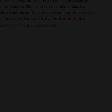
ntre à quel point la ques­tion de la contra­cep­tion
t pas d’aujourd’hui. On retrouve même dans les
lyphes sym­bo­li­sant la contra­cep­tion (capote en peau
Peut-on répa­re
tc), pour dire! Par contre, il …
Conti­nuer de lire
 2017
LAISSER UN COMMENTAIRE