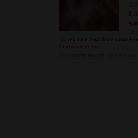
ÉDI
La
sa
Ce r
Dor­cel, mêle clas­si­cisme pous­sié­reu
La vicom­tesse, 
Conti­nuer de lire
L'ÉDITEUR EN CHEF
28 AOÛT 2020