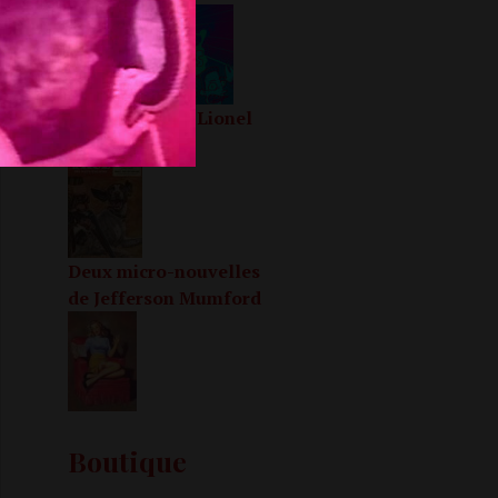
La triste fin de Lionel
le chien
Deux micro-nouvelles
de Jefferson Mumford
Boutique