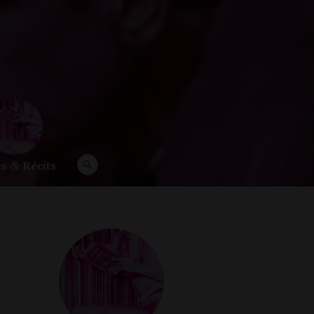
es
Récits
RECHERCHE
&