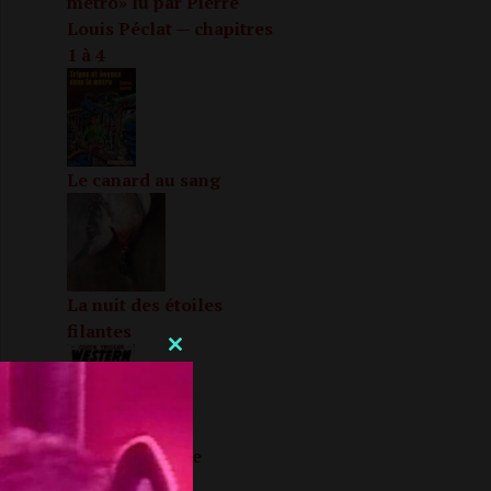
métro» lu par Pierre
Louis Péclat — chapitres
1 à 4
Le canard au sang
La nuit des étoiles
filantes
CLOSE
THIS
MODULE
Heureuse fin de
confinement