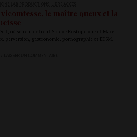
TIONS LÀB PRODUCTIONS
,
LIBRE ACCÈS
 vicomtesse, le maître queux et la
ucisse
écit, où se ren­contrent Sophie Ros­top­chine et Marc
x, per­ver­sion, gas­tro­no­mie, por­no­gra­phie et
.
BDSM
le maître queux et la saucisse
LAISSER UN COMMENTAIRE