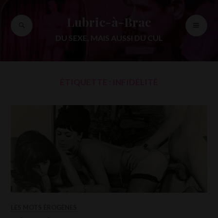
Accéder
au
Lubric-à-Brac
RECHERCHE
ME
contenu
PR
principal
DU SEXE, MAIS AUSSI DU CUL
ÉTIQUETTE :
INFIDÉLITÉ
LES MOTS ÉROGÈNES