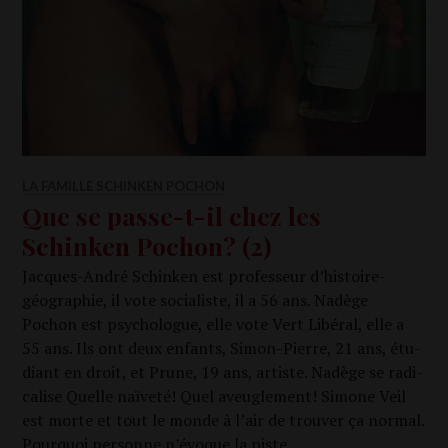
LA FAMILLE SCHINKEN POCHON
Que se passe-t-il chez les
Schinken Pochon? (2)
Jacques-André Schin­ken est pro­fes­seur d’histoire-
géographie, il vote socia­liste, il a 56 ans. Nadège
Pochon est psy­cho­logue, elle vote Vert Libé­ral, elle a
55 ans. Ils ont deux enfants, Simon-Pierre, 21 ans, étu­
diant en droit, et Prune, 19 ans, artiste. Nadège se radi­
ca­lise Quelle naï­ve­té! Quel aveu­gle­ment! Simone Veil
est morte et tout le monde à l’air de trou­ver ça nor­mal.
Pour­quoi per­sonne n’évoque la piste …