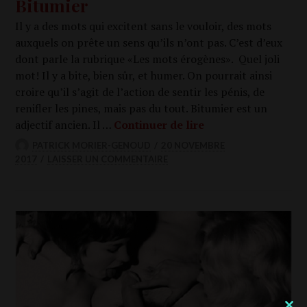
Bitumier
Il y a des mots qui excitent sans le vou­loir, des mots
aux­quels on prête un sens qu’ils n’ont pas. C’est d’eux
dont parle la rubrique «Les mots éro­gènes». Quel joli
mot! Il y a bite, bien sûr, et humer. On pour­rait ain­si
croire qu’il s’agit de l’action de sen­tir les pénis, de
reni­fler les pines, mais pas du tout. Bitu­mier est un
Bitu­mier
adjec­tif ancien. Il …
Conti­nuer de lire
PATRICK MORIER-GENOUD
20 NOVEMBRE
2017
LAISSER UN COMMENTAIRE