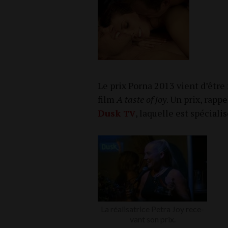
Le prix Por­na 2013 vient d’être r
film
A taste of joy
. Un prix, rap­p
Dusk
, laquelle est spé­cia­l
TV
La réa­li­sa­trice Petra Joy rece­
vant son prix.