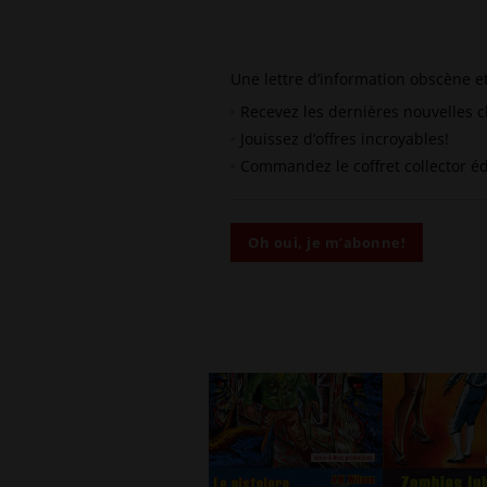
Une lettre d’in­for­ma­tion obs­cène et
Rece­vez les der­nières nou­velles
Jouis­sez d’offres incroyables!
Com­man­dez le cof­fret col­lec­tor 
Oh oui, je m’abonne!