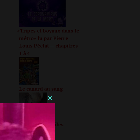
«
Tripes et boyaux dans le
métro» lu par Pierre
Louis Péclat — chapitres
1 à 4
Le canard au sang
CLOSE
THIS
MODULE
La nuit des étoiles
filantes