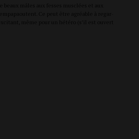
e beaux mâles aux fesses mus­clées et aux
’empapaoutent. Ce peut être agréable à regar­
i­tant, même pour un hété­ro (s’il est ouvert