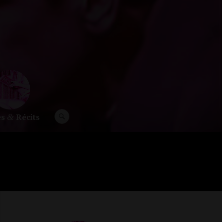
es
Récits
RECHERCHE
&