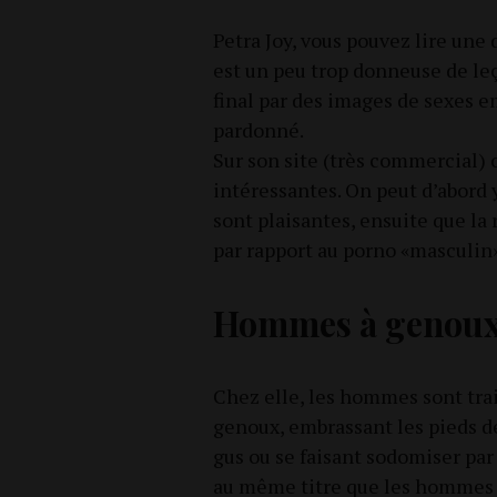
Petra Joy, vous pou­vez lire une 
est un peu trop don­neuse de le
final par des images de sexes em
pardonné.
Sur son site (très com­mer­cial
inté­res­santes. On peut d’abord 
sont plai­santes, ensuite que la r
par rap­port au por­no «mas­cu­lin
Hommes à genou
Chez elle, les hommes sont trai­
genoux, embras­sant les pieds de
gus ou se fai­sant sodo­mi­ser pa
au même titre que les hommes a