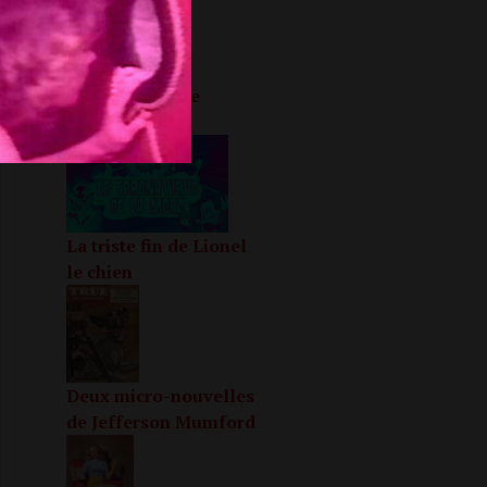
Heureuse fin de
confinement
La triste fin de Lionel
le chien
Deux micro-nouvelles
de Jefferson Mumford