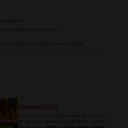
 jubilatoire :
 chaudes dans votre boîte mail!
édi­tion limi­tée de nos quatre pre­miers pulps!
COMMANDEZ-LES
Jouis­sez vous aus­si joyeu­se­ment de la lec­ture
de nos pulps obs­cènes et jubi­la­toires, pré­sen­
tés dans leur
cof­fret col­lec­tor
en édi­tion
VIP