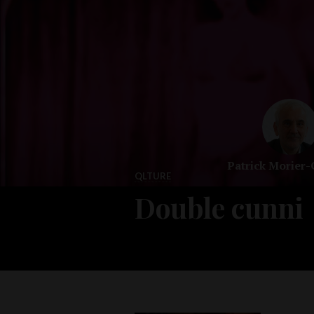
Accéder
au
contenu
principal
Patrick Morier
QLTURE
Double cunni