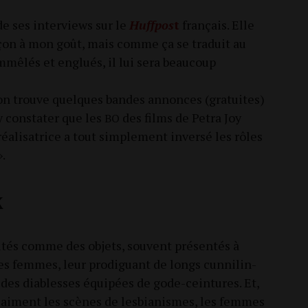
de ses inter­views sur le
Huff­pos
t
fran­çais. Elle
çon à mon goût, mais comme ça se tra­duit au
mê­lés et englués, il lui sera beau­coup
) on trouve quelques bandes annonces (gra­tuites)
y consta­ter que les
des films de Petra Joy
BO
éa­li­sa­trice a tout sim­ple­ment inver­sé les rôles
».
x
tés comme des objets, sou­vent pré­sen­tés à
s femmes, leur pro­di­guant de longs cun­ni­lin­
r des dia­blesses équi­pées de gode-cein­tures. Et,
iment les scènes de les­bia­nismes, les femmes