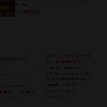
limitée.
JE COM­MANDE!
News Q: la pire scène de
sexe littéraire 2012
Dans la série des prix
littéraires, il y en a de plus
fameux que d’autres. Il y a
ceux dont rêve les
 pauvre, voilé,
écrivains, ceux qui
ublicain… et Ovidie
apportent gloire et
DANS "QLTURE"
S "ACTU Q"
fortune. Ce n’est pas le cas