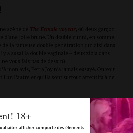
!
 une scène de
The Female voyeur
, où deux gar­çon
 d’une jolie brune. Un double cun­ni, en somme.
ée de la fameuse double péné­tra­tion (un zizi dans
l y a aus­si la double vagi­nale – deux zizis dans
e ne vous fais pas de dessin).
 qu’à mon avis, Petra Joy n’a jamais essayé. On voit
l’un l’autre et qu’ils sont sur­tout atten­tifs à ne
ent! 18+
ouhaitez afficher comporte des éléments