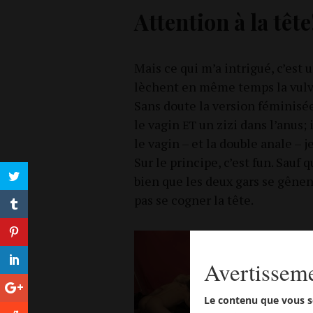
Attention à la tête
Mais ce qui m’a intri­gué, c’est
lèchent en même temps la vulve
Sans doute la ver­sion fémi­ni­s
le vagin
un zizi dans l’anus; i
ET
le vagin – et la double anale – j
Sur le prin­cipe, c’est fun. Sauf
bien que les deux gars se gênent 
pas se cogner la tête.
Avertissem
Le contenu que vous s