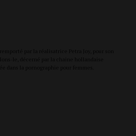
em­por­té par la réa­li­sa­trice Petra Joy, pour son
e­lons-le, décer­né par la chaine hol­lan­daise
i­sée dans la por­no­gra­phie pour femmes.