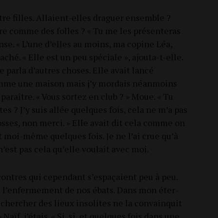
ntre filles. Allaient-elles dra­guer ensemble ?
re comme des folles ? « Tu me les pré­sen­te­ras
onse. « L’une d’elles au moins, ma copine Léa,
ta­ché. « Elle est un peu spé­ciale », ajou­ta-t-elle.
e par­la d’autres choses. Elle avait lan­cé
omme une mai­son mais j’y mor­dais néan­moins
 paraître. « Vous sor­tez en club ? » Moue. « Tu
tes ? J’y suis allée quelques fois, cela ne m’a pas
osses, non mer­ci. » Elle avait dit cela comme on
it moi-même quelques fois. Je ne l’ai crue qu’à
n’est pas cela qu’elle vou­lait avec moi.
­contres qui cepen­dant s’espaçaient peu à peu.
it l’enfermement de nos ébats. Dans mon éter­
 cher­cher des lieux inso­lites ne la convain­quit
 Naïf, j’étais. « Si, si, et quelques fois dans une