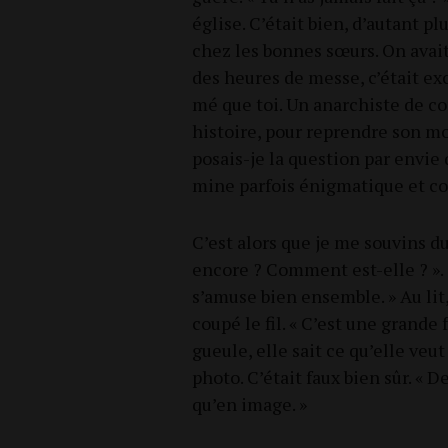
église. C’était bien, d’autant plu
chez les bonnes sœurs. On avait 
des heures de messe, c’était ex
mé que toi. Un anar­chiste de com
his­toire, pour reprendre son mot
posais-je la ques­tion par envie q
mine par­fois énig­ma­tique et c
C’est alors que je me sou­vins d
encore ? Com­ment est-elle ? ». C
s’amuse bien ensemble. » Au lit,
cou­pé le fil. « C’est une grand
gueule, elle sait ce qu’elle veut 
pho­to. C’était faux bien sûr. « 
qu’en image. »