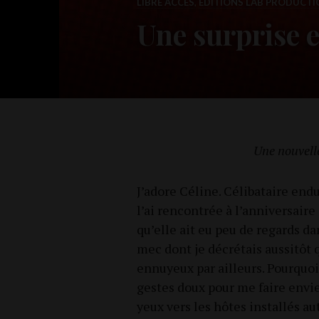
LIBRE ACCÈS
,
ÉDITIONS LÀB PRODUCTI
Une surprise e
Une nou­vell
J’adore Céline. Céli­ba­taire endu
l’ai ren­con­trée à l’anniversaire
qu’elle ait eu peu de regards da
mec dont je décré­tais aus­si­tôt 
ennuyeux par ailleurs. Pour­quoi a
gestes doux pour me faire envie 
yeux vers les hôtes ins­tal­lés aut