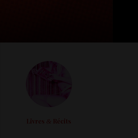
Livres
Récits
&