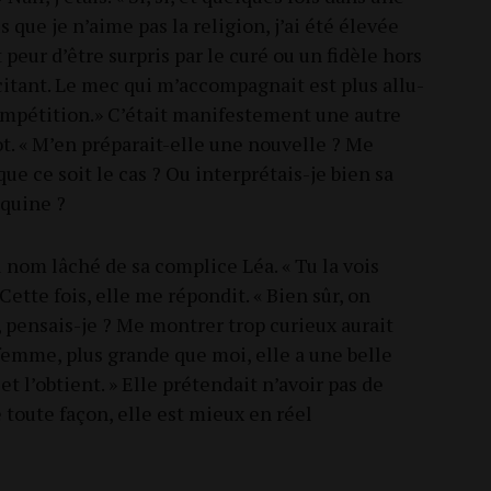
s que je n’aime pas la reli­gion, j’ai été éle­vée
peur d’être sur­pris par le curé ou un fidèle hors
ci­tant. Le mec qui m’accompagnait est plus allu­
­pé­ti­tion.» C’était mani­fes­te­ment une autre
. « M’en pré­pa­rait-elle une nou­velle ? Me
ue ce soit le cas ? Ou inter­pré­tais-je bien sa
oquine ?
u nom lâché de sa com­plice Léa. « Tu la vois
ette fois, elle me répon­dit. « Bien sûr, on
 pen­sais-je ? Me mon­trer trop curieux aurait
e femme, plus grande que moi, elle a une belle
et l’obtient. » Elle pré­ten­dait n’avoir pas de
De toute façon, elle est mieux en réel