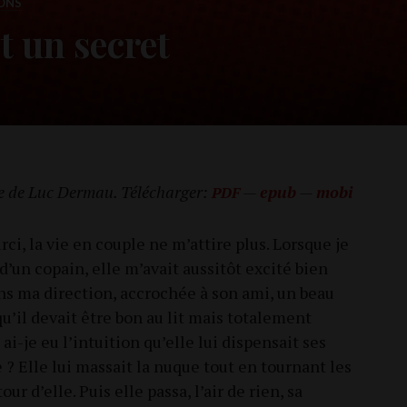
ONS
t un secret
e de Luc Der­mau. Télé­char­ger:
—
epub
—
mobi
PDF
r­ci, la vie en couple ne m’attire plus. Lorsque je
 d’un copain, elle m’avait aus­si­tôt exci­té bien
ns ma direc­tion, accro­chée à son ami, un beau
qu’il devait être bon au lit mais tota­le­ment
i-je eu l’intuition qu’elle lui dis­pen­sait ses
? Elle lui mas­sait la nuque tout en tour­nant les
our d’elle. Puis elle pas­sa, l’air de rien, sa