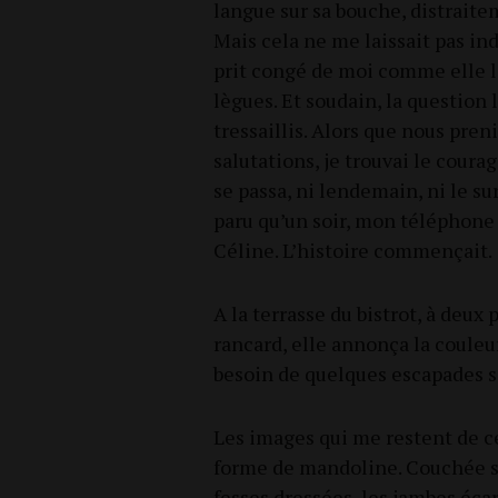
langue sur sa bouche, dis­trai­te
Mais cela ne me lais­sait pas ind
prit congé de moi comme elle l’a
lègues. Et sou­dain, la ques­tion
tres­saillis. Alors que nous pre­
salu­ta­tions, je trou­vai le cou­r
se pas­sa, ni len­de­main, ni le s
paru qu’un soir, mon télé­phone 
Céline. L’histoire commençait.
A la ter­rasse du bis­trot, à de
ran­card, elle annon­ça la cou­leu
besoin de quelques esca­pades san
Les images qui me res­tent de c
forme de man­do­line. Cou­chée sur
fesses dres­sées, les jambes écar­