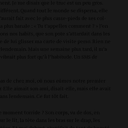
­ment. Je me disais que le truc est un peu gros.
if­fé­rent. Quand tout le monde se dis­per­sa, elle
urait fait avec le plus casse-pieds de ses col­
 la plus banale : « Tu t’appelles com­ment ? » J’en
nions nos habits, que son pote s’attardait dans les
age de lui glis­ser ma carte de visite per­so. Rien ne
ur­len­de­main. Mais une semaine plus tard, il m’a
vibrait plus fort qu’à l’habitude. Un
de
SMS
ux pas de chez moi, où nous eûmes notre pre­mier
r. Elle aimait son ami, disait-elle, mais elle avait
s len­de­main. Ce fut tôt fait.
e moment tor­ride ? Son corps, vu de dos, en
 le lit, la tête dans les bras sur le drap, les
tées. Et moi debout, stu­pé­fait de tant de beau­té.