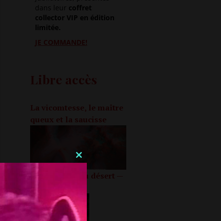
dans leur
coffret
collector VIP en édition
limitée.
JE COMMANDE!
Libre accès
La vicomtesse, le maître
queux et la saucisse
CLOSE
Dans l’enfer du désert —
THIS
Partie 2
MODULE