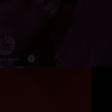
es
Récits
RECHERCHE
&