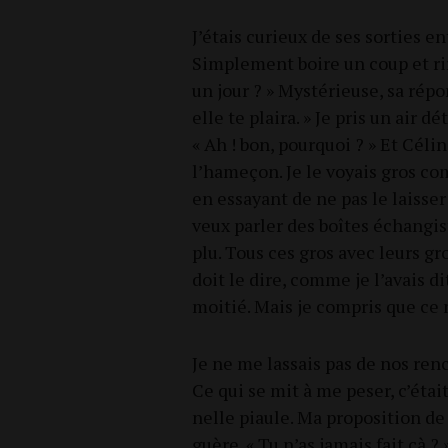
J’étais curieux de ses sor­ties e
Sim­ple­ment boire un coup et ri
un jour ? » Mys­té­rieuse, sa rép
elle te plai­ra. » Je pris un air dé
« Ah ! bon, pour­quoi ? » Et Célin
l’hameçon. Je le voyais gros c
en essayant de ne pas le lais­ser
veux par­ler des boîtes échan­gis
plu. Tous ces gros avec leurs gr
doit le dire, comme je l’avais d
moi­tié. Mais je com­pris que ce 
Je ne me las­sais pas de nos ren
Ce qui se mit à me peser, c’éta
nelle piaule. Ma pro­po­si­tion de
guère. « Tu n’as jamais fait çà ? »