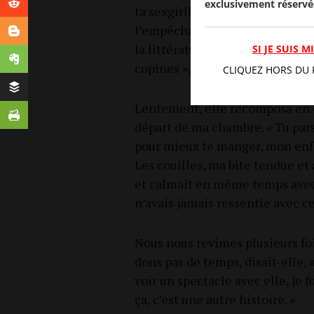
exclusivement réservé
ta sex­girl­friend. Nous nous rev
l’empêcha pas d’évoquer sa vie, s
la lit­té­ra­ture éro­tique, son pla
SI JE SUIS 
copines », précisait-elle.
CLIQUEZ HORS DU 
Len­te­ment, elle recom­po­sa en 
départ de ma chambre. « Tu pars 
pour mieux te man­ger, mon enfan
Les couilles, ma bite ten­due et 
et cal­mait en même temps avec s
n’avais jamais res­sen­tie avec c
Nous nous revîmes plu­sieurs fois
dons pas de temps, disait-elle, al
voir un spec­tacle avec elle, je 
ça, c’est une autre histoire. »