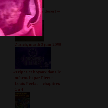
Dans l’enfer du désert —
Partie 1
Zürich, mardi 8 juin 2055
«
Tripes et boyaux dans le
métro» lu par Pierre
Louis Péclat — chapitres
1 à 4