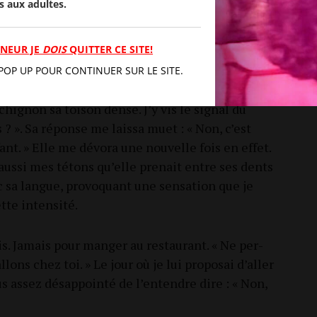
s aux adultes.
er­rons mais seule­ment pour le sexe. » Cela ne
on tra­vail, son goût du théâtre, sa curio­si­té de
i­sir aux sor­ties diverses, « sur­tout avec mes
MINEUR JE
DOIS
QUITTER CE SITE!
POP UP POUR CONTINUER SUR LE SITE.
chi­gnon sa toi­son dense. J’y vis le signal du
? ». Sa réponse me lais­sa muet : « Non, c’est
t. » Elle me dévo­ra une nou­velle fois en effet.
aus­si mes tétons qu’elle pre­nait entre ses dents
a langue, pro­vo­quant une sen­sa­tion que je
ette intensité.
. Jamais pour man­ger au res­tau­rant. « Ne per­
lons chez toi. » Le jour où je lui pro­po­sai d’aller
fus assez désap­poin­té de l’entendre dire : « Non,