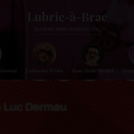
Lubric-à-Brac
DU SEXE, MAIS AUSSI DU CUL
-Genoud
Catherine d’Oex
Jean-Gode Michel
Livr