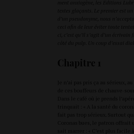
ment anxio­gène, les Edi­tions Lub
textes gla­çants. Le pre­mier est un
d’un pseu­do­nyme, nous n’ac­cep­t
ceci afin de leur évi­ter toute ten­t
ci, c’est qu’il s’a­git d’un écri­vain
côté du pulp. Un coup d’es­sai dia­b
Chapitre 1
Je n’ai pas pris ça au sérieux, a
de ces bouf­feurs de chauve-sou­ri
Dans le café où je prends l’apéro
trin­quait : « A la san­té du coro­
fait pas trop sérieux. Sur­tout q
Coro­nas bues, le patron offrait 
sait mar­rer : « C’est plus facile à