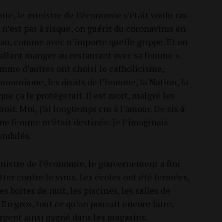
e, le ministre de l’économie s’était vou­lu ras­
i n’est pas à risque, on gué­rit du coro­na­vi­rus en
­gan, comme avec n’im­porte quelle grippe. Et on
n allant man­ger au res­tau­rant avec sa femme ».
mme d’autres ont choi­si le catho­li­cisme,
m­mu­nisme, les droits de l’homme, la Nation, la
 que ça le pro­té­ge­rait. Il est mort, mal­gré les
droit. Moi, j’ai long­temps cru à l’amour. De six à
’une femme m’était des­ti­née. Je l’imaginais
ondulés.
nistre de l’économie, le gou­ver­ne­ment a fini
­ter contre le virus. Les écoles ont été fer­mées,
les boîtes de nuit, les pis­cines, les salles de
… En gros, tout ce qu’on pou­vait encore faire,
l’argent ain­si gagné dans les magasins.