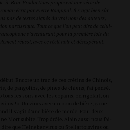
ric-à-Brac Pro­duc­tions pro­posent une série de
 roman écrit par Pierre Ron­pi­pal. Il s’a­git bien sûr
ons pas de textes signés du vrai nom des auteurs,
a­tion nar­cis­sique. Tout ce que l’on peut dire de celui-
 fran­co­phone s’a­ven­tu­rant pour la pre­mière fois du
le­ment réus­si, avec ce récit noir et désespérant.
u début. Encore un truc de ces cré­tins de Chi­nois,
s, de pan­go­lins, de pines de chiens, j’ai pen­sé.
 tous les soirs avec les copains, on rigo­lait, on
na­vi­rus ! ». Un virus avec un nom de bière, ça ne
uand il s’agit d’une bière de merde. Pour deux
une Mort subite. Trop drôle. Alain aus­si nous fai­
 dire que Hei­ne­ken­vi­rus ou Stel­lar­tois­vi­rus ou