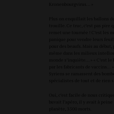
Kronenbourgvirus… »
Plus on enquillait les bal­lons de
trouille. Ce truc, c’est pas pir
remet une tour­née ! C’est les 
panique pour vendre leurs feui
pour des beaufs. Mais au début,
même dans les milieux intel­los.
monde s’inquiète… » « C’est le 
par les fabri­cants de vac­cins…
Syriens se ramassent des bombes
spé­cia­listes de tout et de rien 
Oui, c’est facile de nous cri­ti­q
buvait l’apéro, il y avait à pein
pla­nète, 3500 morts.