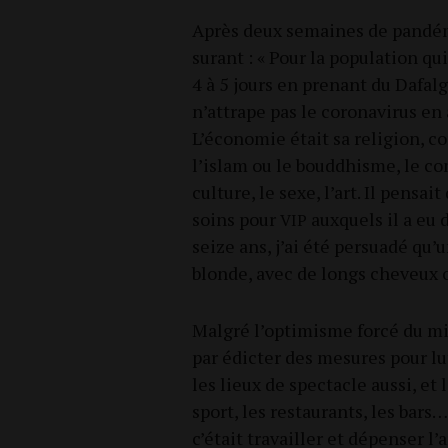
Après deux semaines de pan­dé­mi
su­rant : « Pour la popu­la­tion qu
4 à 5 jours en pre­nant du Dafal
n’attrape pas le coro­na­vi­rus e
L’économie était sa reli­gion, co
l’islam ou le boud­dhisme, le co
culture, le sexe, l’art. Il pen­sait
soins pour
aux­quels il a eu 
VIP
seize ans, j’ai été per­sua­dé qu
blonde, avec de longs che­veux 
Mal­gré l’optimisme for­cé du mi
par édic­ter des mesures pour lut
les lieux de spec­tacle aus­si, et 
sport, les res­tau­rants, les bars
c’était tra­vailler et dépen­ser 