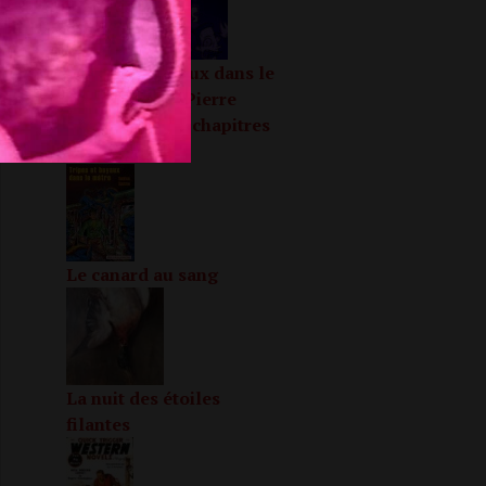
«
Tripes et boyaux dans le
métro» lu par Pierre
Louis Péclat — chapitres
1 à 4
Le canard au sang
La nuit des étoiles
filantes