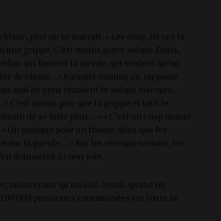
 blanc, plus on se mar­rait. « Les cons, ils ont la
e qu’une grippe. C’est moins grave même. Doris,
médias qui foutent la merde, qui veulent qu’on
lles de choux…» Racon­té comme ça, on passe
 pas mal de gens tenaient le même dis­cours,
 « C’est moins pire que la grippe et tout le
besoin de se faire peur… » « C’est un coup mon­té
 » « On panique pour un rhume alors que les
 sur la gueule… » Sur les réseaux sociaux, les
s’en don­naient à cœur joie.
uer, main­te­nant qu’on sait. Avant, quand on
e 100 000 per­sonnes conta­mi­nées sur toute la