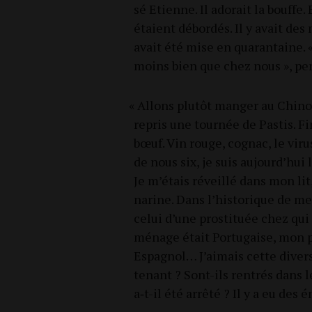
sé Etienne. Il ado­rait la bouffe. 
étaient débor­dés. Il y avait des
avait été mise en qua­ran­taine. 
moins bien que chez nous », pe
«
Allons plu­tôt man­ger au Chi­nois
repris une tour­née de Pas­tis. Fi
bœuf. Vin rouge, cognac, le virus
de nous six, je suis aujourd’hui l
Je m’étais réveillé dans mon lit
narine. Dans l’historique de mes
celui d’une pros­ti­tuée chez qu
ménage était Por­tu­gaise, mon p
Espa­gnol… J’aimais cette diver­si
te­nant ? Sont-ils ren­trés dans l
a‑t-il été arrê­té ? Il y a eu des