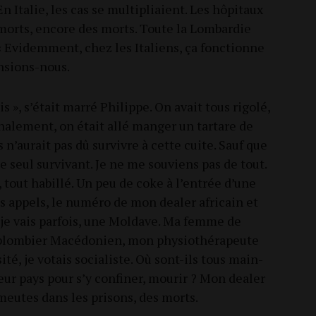
En Ita­lie, les cas se mul­ti­pliaient. Les hôpi­taux
 morts, encore des morts. Toute la Lom­bar­die
« Evi­dem­ment, chez les Ita­liens, ça fonc­tionne
nsions-nous.
 », s’était mar­ré Phi­lippe. On avait tous rigo­lé,
na­le­ment, on était allé man­ger un tar­tare de
 n’aurait pas dû sur­vivre à cette cuite. Sauf que
e seul sur­vi­vant. Je ne me sou­viens pas de tout.
, tout habillé. Un peu de coke à l’entrée d’une
 appels, le numé­ro de mon dea­ler afri­cain et
i je vais par­fois, une Mol­dave. Ma femme de
lom­bier Macé­do­nien, mon phy­sio­thé­ra­peute
­té, je votais socia­liste. Où sont-ils tous main­
eur pays pour s’y confi­ner, mou­rir ? Mon dea­ler
 émeutes dans les pri­sons, des morts.