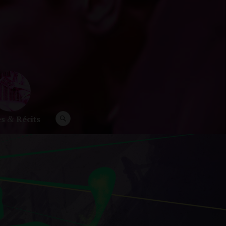
es
Récits
RECHERCHE
&