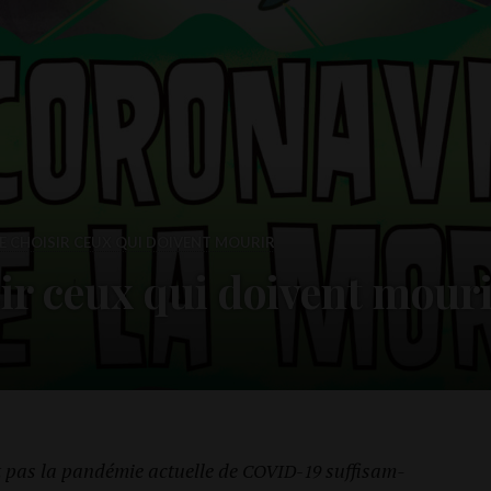
DE CHOISIR CEUX QUI DOIVENT MOURIR
ir ceux qui doivent mourir
t pas la pan­dé­mie actuelle de
suf­fi­sam­
COVID-19